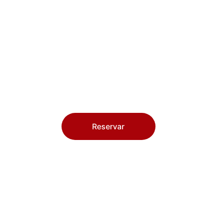
Ofrecemos espectáculos flamencos todos los 
días, fieles a la tradición como se ha hecho 
desde los inicios del Sacromonte.
Reservar
GEMM SESSION 
 TODOS LOS JUEVES  A LAS 23:00