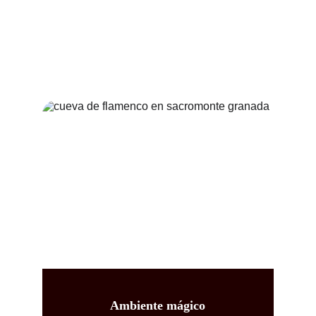
nuestro tablao en Granada. Una 
experiencia auténtica que combina 
pasión, tradición y arte en cada 
actuación.
Ambiente mágico